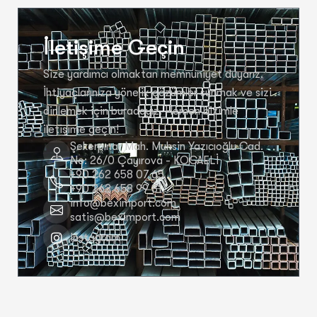
İletişime Geçin
Size yardımcı olmaktan memnuniyet duyarız.
İhtiyaçlarınıza yönelik çözümler sunmak ve sizi
dinlemek için buradayız. Hemen bizimle
iletişime geçin!
Şekerpınar Mah. Muhsin Yazıcıoğlu Cad.
No: 26/0 Çayırova - KOCAELİ
+90 262 658 07 65
+90 262 658 99 81
info@beximport.com
satis@beximport.com
Instagram