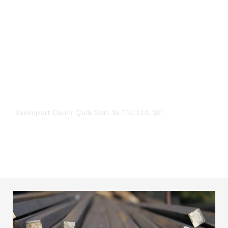
Kare Demirler
Beximport Demir Çelik San. Ve Tic. Ltd. Şti
Kare Demirler