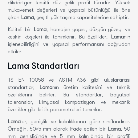
dikdörtgen kesitli düz çelik profil türüdür. Yüksek
mukavemet değerleri ve yapısal bütünlüğü ile öne
çıkan
Lama
, çeşitli yük taşıma kapasitelerine sahiptir.
Kaliteli bir
Lama
, homojen yapısı, düzgün yüzeyi ve
keskin köşeleri ile tanımlanır. Bu özellikler,
Lama
nın
işlenebilirliğini ve yapısal performansını doğrudan
etkiler.
Lama Standartları
TS EN 10058 ve ASTM A36 gibi uluslararası
standartlar,
Lama
nın üretim kalitesini ve teknik
özelliklerini belirler. Bu standartlar, boyutsal
toleranslar, kimyasal kompozisyon ve mekanik
özellikler gibi kritik parametreleri tanımlar.
Lama
lar, genişlik ve kalınlıklarına göre sınıflandırılır.
Örneğin, 50×5 mm olarak ifade edilen bir
Lama
, 50
mm genişliğinde ve 5 mm kalınlığında bir profili