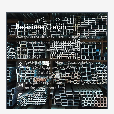
İletişime Geçin
Size yardımcı olmaktan memnuniyet duyarız.
İhtiyaçlarınıza yönelik çözümler sunmak ve sizi
dinlemek için buradayız. Hemen bizimle
iletişime geçin!
Şekerpınar Mah. Muhsin Yazıcıoğlu Cad.
No: 26/0 Çayırova - KOCAELİ
+90 262 658 07 65
+90 262 658 99 81
info@beximport.com
satis@beximport.com
Instagram