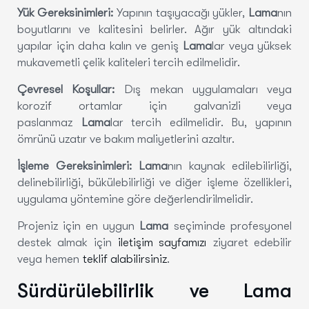
Yük Gereksinimleri:
Yapının taşıyacağı yükler,
Lama
nın
boyutlarını ve kalitesini belirler. Ağır yük altındaki
yapılar için daha kalın ve geniş
Lama
lar veya yüksek
mukavemetli çelik kaliteleri tercih edilmelidir.
Çevresel Koşullar:
Dış mekan uygulamaları veya
korozif ortamlar için galvanizli veya
paslanmaz
Lama
lar tercih edilmelidir. Bu, yapının
ömrünü uzatır ve bakım maliyetlerini azaltır.
İşleme Gereksinimleri:
Lama
nın kaynak edilebilirliği,
delinebilirliği, bükülebilirliği ve diğer işleme özellikleri,
uygulama yöntemine göre değerlendirilmelidir.
Projeniz için en uygun
Lama
seçiminde profesyonel
destek almak için
iletişim sayfamızı
ziyaret edebilir
veya hemen
teklif alabilirsiniz
.
Sürdürülebilirlik ve Lama