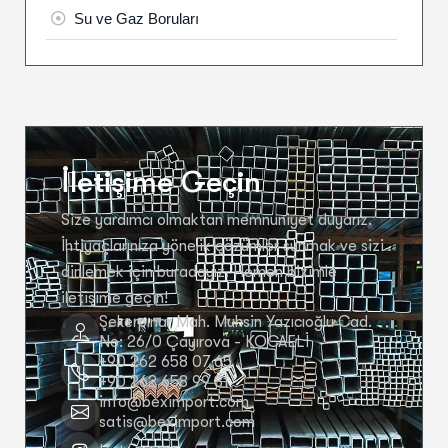
Su ve Gaz Boruları
İletişime Geçin
Size yardımcı olmaktan memnuniyet duyarız.
İhtiyaçlarınıza yönelik çözümler sunmak ve sizi
dinlemek için buradayız. Hemen bizimle
iletişime geçin!
Şekerpınar Mah. Muhsin Yazıcıoğlu Cad.
No: 26/0 Çayırova - KOCAELİ
+90 262 658 07 65
+90 262 658 99 81
info@beximport.com
satis@beximport.com