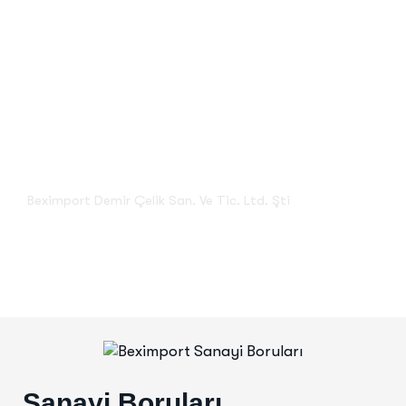
Sanayi Boruları
Beximport Demir Çelik San. Ve Tic. Ltd. Şti
Sanayi Boruları
Sanayi Boruları