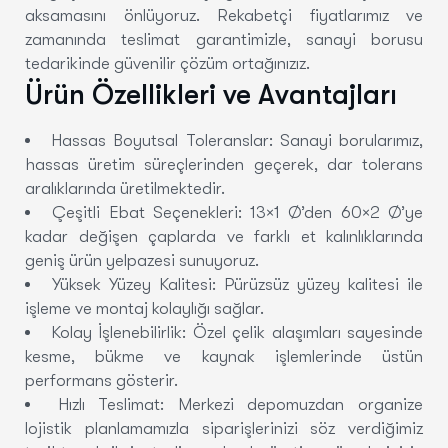
aksamasını önlüyoruz. Rekabetçi fiyatlarımız ve
zamanında teslimat garantimizle, sanayi borusu
tedarikinde güvenilir çözüm ortağınızız.
Ürün Özellikleri ve Avantajları
Hassas Boyutsal Toleranslar
: Sanayi borularımız,
hassas üretim süreçlerinden geçerek, dar tolerans
aralıklarında üretilmektedir.
Çeşitli Ebat Seçenekleri
: 13×1 Ø’den 60×2 Ø’ye
kadar değişen çaplarda ve farklı et kalınlıklarında
geniş ürün yelpazesi sunuyoruz.
Yüksek Yüzey Kalitesi
: Pürüzsüz yüzey kalitesi ile
işleme ve montaj kolaylığı sağlar.
Kolay İşlenebilirlik
: Özel çelik alaşımları sayesinde
kesme, bükme ve kaynak işlemlerinde üstün
performans gösterir.
Hızlı Teslimat
: Merkezi depomuzdan organize
lojistik planlamamızla siparişlerinizi söz verdiğimiz