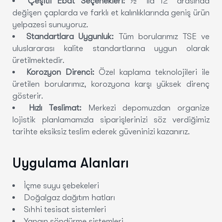
Çeşitli Ebat Seçenekleri
:
½” ila 12″ arasında
değişen çaplarda ve farklı et kalınlıklarında geniş ürün
yelpazesi sunuyoruz.
Standartlara Uygunluk
:
Tüm borularımız TSE ve
uluslararası kalite standartlarına uygun olarak
üretilmektedir.
Korozyon Direnci
:
Özel kaplama teknolojileri ile
üretilen borularımız, korozyona karşı yüksek direnç
gösterir.
Hızlı Teslimat
:
Merkezi depomuzdan organize
lojistik planlamamızla siparişlerinizi söz verdiğimiz
tarihte eksiksiz teslim ederek güveninizi kazanırız.
Uygulama Alanları
İçme suyu şebekeleri
Doğalgaz dağıtım hatları
Sıhhi tesisat sistemleri
Yangın söndürme sistemleri