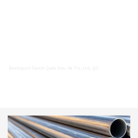
Su ve Gaz Boruları
Beximport Demir Çelik San. Ve Tic. Ltd. Şti
Su Ve Gaz Boruları