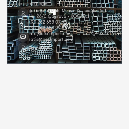
iletişime geçin!
Şekerpınar Mah. Muhsin Yazıcıoğlu Cad.
No: 26/0 Çayırova - KOCAELİ
+90 262 658 07 65
+90 262 658 99 81
info@beximport.com
satis@beximport.com
Instagram