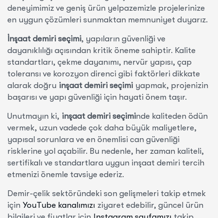
deneyimimiz ve geniş ürün yelpazemizle projelerinize
en uygun çözümleri sunmaktan memnuniyet duyarız.
İnşaat demiri seçimi
, yapıların güvenliği ve
dayanıklılığı açısından kritik öneme sahiptir. Kalite
standartları, çekme dayanımı, nervür yapısı, çap
toleransı ve korozyon direnci gibi faktörleri dikkate
alarak doğru
inşaat demiri seçimi
yapmak, projenizin
başarısı ve yapı güvenliği için hayati önem taşır.
Unutmayın ki,
inşaat demiri seçimi
nde kaliteden ödün
vermek, uzun vadede çok daha büyük maliyetlere,
yapısal sorunlara ve en önemlisi can güvenliği
risklerine yol açabilir. Bu nedenle, her zaman kaliteli,
sertifikalı ve standartlara uygun inşaat demiri tercih
etmenizi önemle tavsiye ederiz.
Demir-çelik sektöründeki son gelişmeleri takip etmek
için
YouTube kanalımızı
ziyaret edebilir, güncel ürün
bilgileri ve fiyatlar için
Instagram sayfamızı
takip