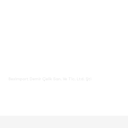
İnşaat Demiri Seçimi: Güvenli
Yapılar İçin 5 Kritik Kriter
Beximport Demir Çelik San. Ve Tic. Ltd. Şti
İnşaat Demiri Seçimi: Güvenli Yapılar İçin 5 Kritik Kriter