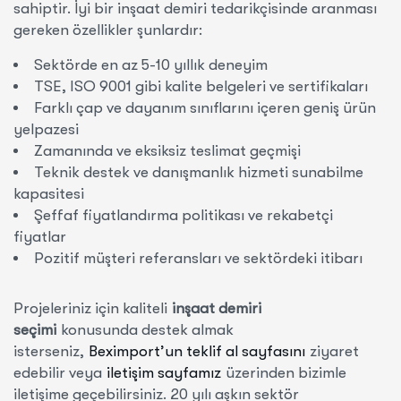
sahiptir. İyi bir inşaat demiri tedarikçisinde aranması
gereken özellikler şunlardır:
Sektörde en az 5-10 yıllık deneyim
TSE, ISO 9001 gibi kalite belgeleri ve sertifikaları
Farklı çap ve dayanım sınıflarını içeren geniş ürün
yelpazesi
Zamanında ve eksiksiz teslimat geçmişi
Teknik destek ve danışmanlık hizmeti sunabilme
kapasitesi
Şeffaf fiyatlandırma politikası ve rekabetçi
fiyatlar
Pozitif müşteri referansları ve sektördeki itibarı
Projeleriniz için kaliteli
inşaat demiri
seçimi
konusunda destek almak
isterseniz,
Beximport’un teklif al sayfasını
ziyaret
edebilir veya
iletişim sayfamız
üzerinden bizimle
iletişime geçebilirsiniz. 20 yılı aşkın sektör