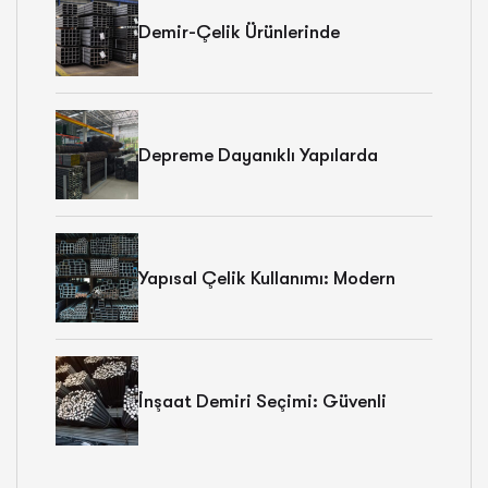
Kriterleri
Demir-Çelik Ürünlerinde
Depolama: Kalite Ve Ömrü Artıran
5 Temel Koşul
Depreme Dayanıklı Yapılarda
Demir-Çelik: Güvenli Binalar İçin 5
Kritik Faktör
Yapısal Çelik Kullanımı: Modern
Mimariye 5 Önemli Etkisi
İnşaat Demiri Seçimi: Güvenli
Yapılar İçin 5 Kritik Kriter